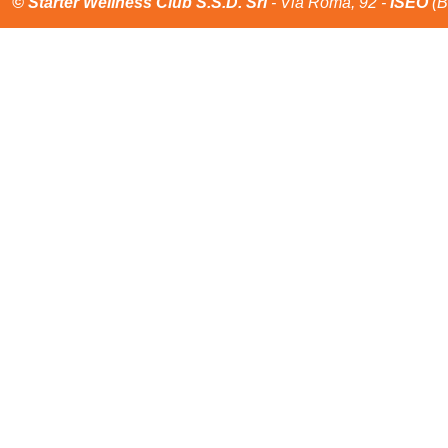
© Starter Wellness Club S.S.D. Srl
- Via Roma, 92 -
ISEO
(B