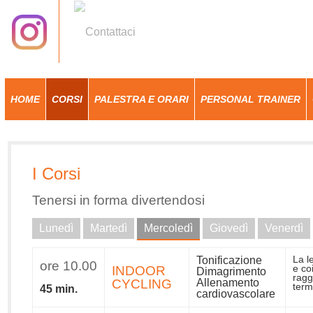
HOME
CORSI
PALESTRA E ORARI
PERSONAL TRAINER
I Corsi
Tenersi in forma divertendosi
Lunedì
Martedì
Mercoledì
Giovedì
Venerdì
Tonificazione
La l
ore 10.00
INDOOR
e co
Dimagrimento
ragg
CYCLING
Allenamento
term
45 min.
cardiovascolare