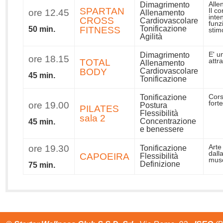
Dimagrimento
Alle
SPARTAN
Il c
ore 12.45
Allenamento
inte
CROSS
Cardiovascolare
funz
Tonificazione
50 min.
FITNESS
stimo
Agilità
Dimagrimento
E' u
ore 18.15
TOTAL
attr
Allenamento
BODY
Cardiovascolare
45 min.
Tonificazione
Tonificazione
Cors
fort
ore 19.00
Postura
PILATES
Flessibilità
sala 2
Concentrazione
45 min.
e benessere
ore 19.30
Arte
Tonificazione
dall
CAPOEIRA
Flessibilità
musc
Definizione
75 min.